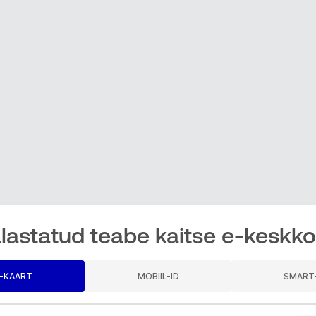
lastatud teabe kaitse e-keskk
D-KAART
MOBIIL-ID
SMART-